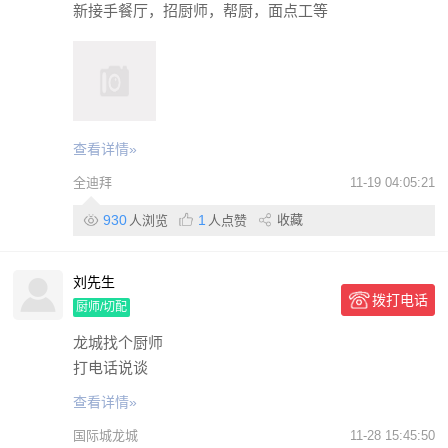
新接手餐厅，招厨师，帮厨，面点工等
查看详情»
全迪拜
11-19 04:05:21
930
1
收藏
人浏览
人点赞
刘先生
拨打电话
厨师/切配
龙城找个厨师
打电话说谈
查看详情»
国际城龙城
11-28 15:45:50