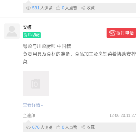
591
0
收藏
人浏览
人点赞
安娜
拨打电话
厨师/切配
粤菜与川菜厨师 中国籍
负责用具及食材的准备，食品加工及烹饪菜肴协助安排
菜
查看详情»
全迪拜
12-06 20:11:27
676
0
收藏
人浏览
人点赞