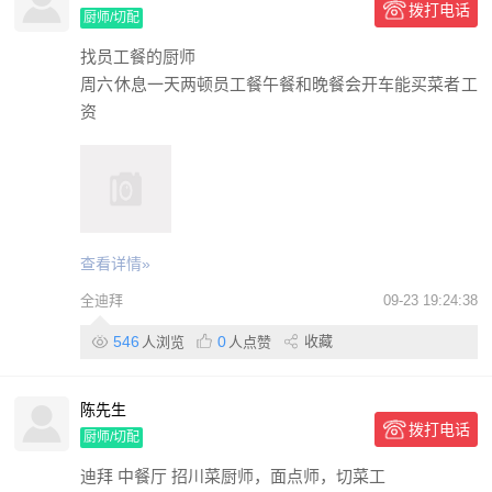
拨打电话
厨师/切配
找员工餐的厨师
周六休息一天两顿员工餐午餐和晚餐会开车能买菜者工
资
查看详情»
全迪拜
09-23 19:24:38
546
0
收藏
人浏览
人点赞
陈先生
拨打电话
厨师/切配
迪拜 中餐厅 招川菜厨师，面点师，切菜工