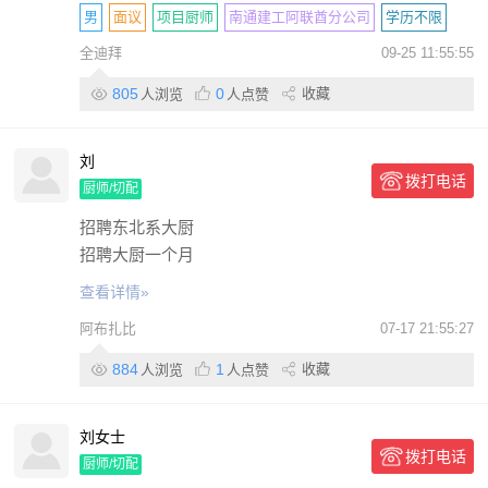
男
面议
项目厨师
南通建工阿联酋分公司
学历不限
全迪拜
09-25 11:55:55
2年
包住
包吃
包签证
带薪休假
包机票
股份制
805
0
收藏
人浏览
人点赞
刘
拨打电话
厨师/切配
招聘东北系大厨
招聘大厨一个月
查看详情»
阿布扎比
07-17 21:55:27
884
1
收藏
人浏览
人点赞
刘女士
拨打电话
厨师/切配