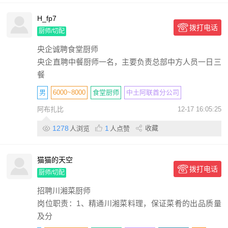
H_fp7
拨打电话
厨师/切配
央企诚聘食堂厨师
央企直聘中餐厨师一名，主要负责总部中方人员一日三
餐
男
6000~8000
食堂厨师
中土阿联酋分公司
阿布扎比
12-17 16:05:25
高中/中专/技校
5年
包住
包吃
包签证
带薪休假
包机票
1278
1
收藏
人浏览
人点赞
国有
猫猫的天空
拨打电话
厨师/切配
招聘川湘菜厨师
岗位职责：1、精通川湘菜料理，保证菜肴的出品质量
及分