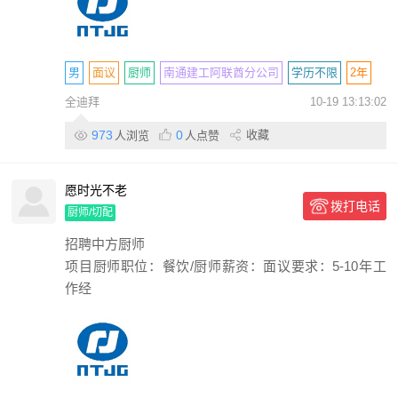
男
面议
厨师
南通建工阿联酋分公司
学历不限
2年
全迪拜
10-19 13:13:02
包住
包吃
包签证
带薪休假
话补
个人
973
0
收藏
人浏览
人点赞
愿时光不老
拨打电话
厨师/切配
招聘中方厨师
项目厨师职位：餐饮/厨师薪资：面议要求：5-10年工
作经