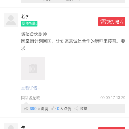
老李
拨打电话
厨师/切配
诚招合伙厨师
因掌厨计划回国，计划愿意诚信合作的厨师来接替。要
求
查看详情»
国际城龙城
09-09 17:13:29
690
0
收藏
人浏览
人点赞
马