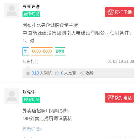
豆豆豆饼
拨打电话
厨师/切配
阿布扎比央企诚聘食堂主厨
中国能源建设集团湖南火电建设有限公司任职条件：
1、对
男
6000~8000
厨师
阿布扎比
01-03 19:21:39
中国能源建设集团湖南火电建设有限公司
高中/中专/技校
910
0
收藏
人浏览
人点赞
5年
五险一金
包住
包吃
包签证
国有
张先生
拨打电话
厨师/切配
外卖店招聘川湘粤厨师
DIP外卖店找厨师详情私
查看详情»