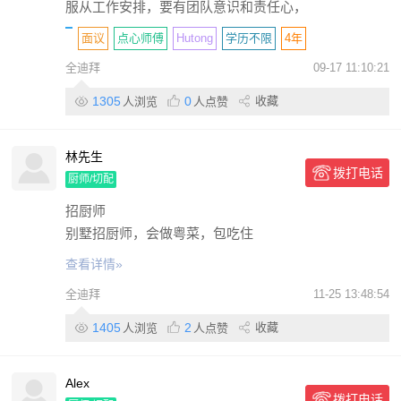
服从工作安排，要有团队意识和责任心，
面议
点心师傅
Hutong
学历不限
4年
全迪拜
09-17 11:10:21
包住
包吃
包签证
带薪休假
包机票
私营
1305
0
收藏
人浏览
人点赞
林先生
拨打电话
厨师/切配
招厨师
别墅招厨师，会做粤菜，包吃住
查看详情»
全迪拜
11-25 13:48:54
1405
2
收藏
人浏览
人点赞
Alex
拨打电话