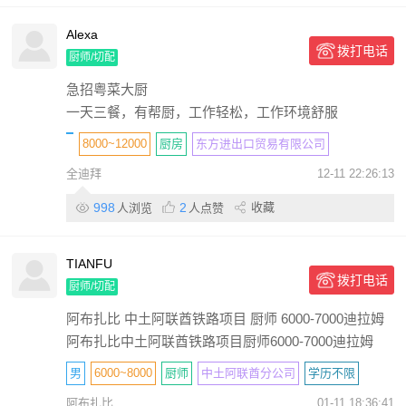
Alexa
拨打电话
厨师/切配
急招粤菜大厨
一天三餐，有帮厨，工作轻松，工作环境舒服
8000~12000
厨房
东方进出口贸易有限公司
全迪拜
12-11 22:26:13
学历不限
3年
包住
包吃
包签证
个人
998
2
收藏
人浏览
人点赞
TIANFU
拨打电话
厨师/切配
阿布扎比 中土阿联酋铁路项目 厨师 6000-7000迪拉姆
阿布扎比中土阿联酋铁路项目厨师6000-7000迪拉姆
男
6000~8000
厨师
中土阿联酋分公司
学历不限
阿布扎比
01-11 18:36:41
1年
包住
包吃
包签证
带薪休假
话补
个人