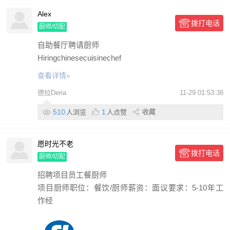
Alex
拨打电话
厨师/切配
自助餐厅聘请厨师
Hiringchinesecuisinechef
查看详情»
德拉Deria
11-29 01:53:38
510
1
收藏
人浏览
人点赞
愿时光不老
拨打电话
厨师/切配
招聘项目员工餐厨师
项目厨师职位：餐饮/厨师薪资：面议要求：5-10年工
作经