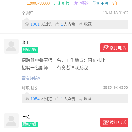
12000~30000
川湘厨师
唐堂餐饮
学历不限
3年
全迪拜
10-14 18:01:02
包住
包吃
包签证
带薪休假
加班补助
包机票
个人
1061
1
收藏
人浏览
人点赞
张工
拨打电话
厨师/切配
招聘做中餐厨师一名，工作地点：阿布扎比
招聘一名厨师， 有意者请联系我
查看详情»
阿布扎比
06-02 16:40:23
1054
1
收藏
人浏览
人点赞
叶总
拨打电话
厨师/切配