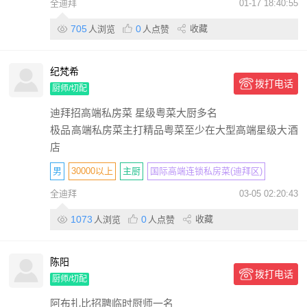
全迪拜
01-17 18:40:55
705
0
收藏
人浏览
人点赞
纪梵希
拨打电话
厨师/切配
迪拜招高端私房菜 星级粤菜大厨多名
极品高端私房菜主打精品粤菜至少在大型高端星级大酒
店
男
30000以上
主厨
国际高端连锁私房菜(迪拜区)
全迪拜
03-05 02:20:43
学历不限
20年
包住
包吃
包签证
带薪休假
包机票
个人
1073
0
收藏
人浏览
人点赞
陈阳
拨打电话
厨师/切配
阿布扎比招聘临时厨师一名