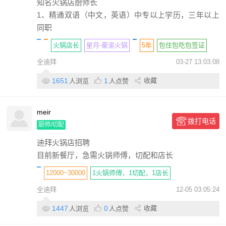
知名火锅店厨师长
1、精通双语（中文，英语）中专以上学历，三年以上
同职
火锅店长
星月-豪渝火锅
5年
包住
包吃
包签证
全迪拜
03-27 13:03:08
股份制
1651
1
收藏
人浏览
人点赞
meir
拨打电话
厨师/切配
迪拜火锅店招聘
目前新餐厅，急需火锅师傅，切配和店长
12000~30000
1火锅师傅，1切配，1店长
全迪拜
12-05 03:05:24
haidilao hotpot
6年
包住
包吃
包签证
包机票
个人
1447
0
收藏
人浏览
人点赞