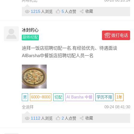
阿布扎比
06-28 00:28:14
包住
包吃
包签证
带薪休假
包机票
个人
1215
5
收藏
人浏览
人点赞
冰封的心
拨打电话
厨师/切配
迪拜一饭店招聘切配一名.有经验优先、待遇面谈
AlBarsha中餐饭店招聘切配人员一名
男
6000~8000
切配
Al Barsha 中餐
学历不限
1年
全迪拜
09-24 08:41:30
包住
包吃
包签证
带薪休假
个人
1112
2
收藏
人浏览
人点赞