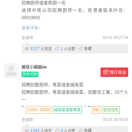
招聘厨师或者帮厨一名
迪拜中铁公司招聘厨师一名，有意者联系叶总：
05019891
查看详情»
全迪拜
02-01 04:27:54
1227
1
收藏
人浏览
人点赞
豌豆小姐姐de
拨打电话
厨师/切配
招聘别墅厨师，粤菜或者闽南菜
招聘别墅厨师，粤菜或者闽南菜。别墅员工餐，15个人
一
12000~30000
闽南菜或者粤菜
0年
包住
包吃
全迪拜
03-23 18:50:07
个人
1392
0
收藏
人浏览
人点赞