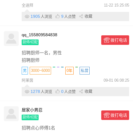
全迪拜
11-22 15:25:05
包住
包吃
包机票
国有
1905
9
收藏
人浏览
人点赞
qq_155809584838
拨打电话
厨师/切配
招聘厨师一名，男性
招聘厨师
男
3000~6000
0年
私营
阿莱茵
09-01 06:08:25
1278
0
收藏
人浏览
人点赞
居家小男忍
拨打电话
厨师/切配
招聘点心师傅1名