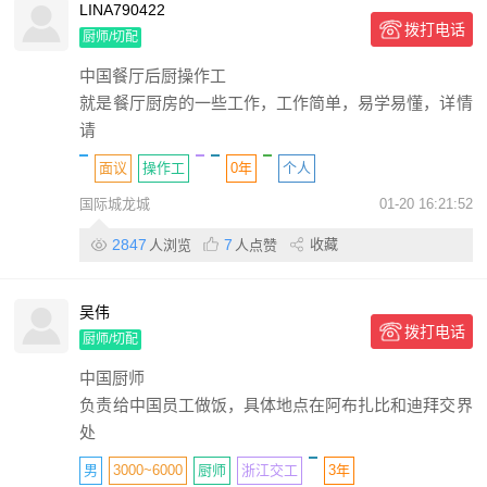
LINA790422
拨打电话
厨师/切配
中国餐厅后厨操作工
就是餐厅厨房的一些工作，工作简单，易学易懂，详情
请
面议
操作工
0年
个人
国际城龙城
01-20 16:21:52
2847
7
收藏
人浏览
人点赞
吴伟
拨打电话
厨师/切配
中国厨师
负责给中国员工做饭，具体地点在阿布扎比和迪拜交界
处
男
3000~6000
厨师
浙江交工
3年