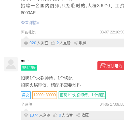
招聘一名国内厨师,只招临时的,大概3-6个月,工资
6000AE
查看详情»
阿布扎比
03-07 22:16:50
920
2
收藏
人浏览
人点赞
meir
拨打电话
厨师/切配
招聘1个火锅师傅，1个切配
招聘火锅师傅，切配不需要炒料
男
女
12000~30000
招聘1个火锅师傅，1个切配
全迪拜
04-05 17:09:58
迪拜商业港火锅
学历不限
6年
1374
0
收藏
人浏览
人点赞
包住
包吃
包签证
带薪休假
包机票
个人