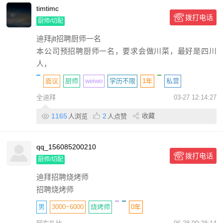
timtimc
拨打电话
厨师/切配
迪拜jlt招聘厨师一名
本公司预招聘厨师一名，要求会做川菜，最好是四川
人，
面议
厨师
weiwo
学历不限
1年
私营
全迪拜
03-27 12:14:27
1165
2
收藏
人浏览
人点赞
qq_156085200210
拨打电话
厨师/切配
迪拜招聘烧烤师
招聘烧烤师
男
3000~6000
烧烤师
0年