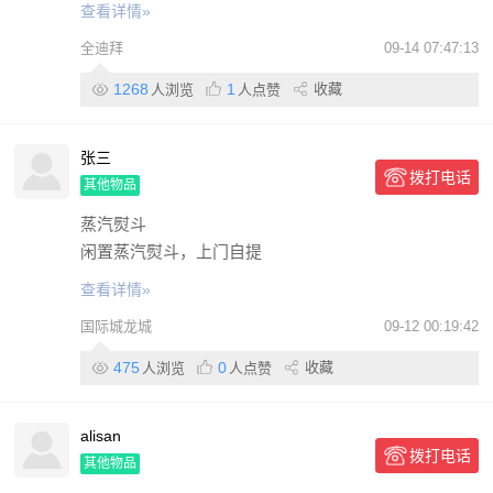
查看详情»
全迪拜
09-14 07:47:13
1268
1
收藏
人浏览
人点赞
张三
拨打电话
其他物品
蒸汽熨斗
闲置蒸汽熨斗，上门自提
查看详情»
国际城龙城
09-12 00:19:42
475
0
收藏
人浏览
人点赞
alisan
拨打电话
其他物品