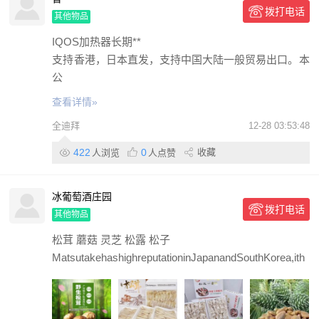
拨打电话
其他物品
IQOS加热器长期**
支持香港，日本直发，支持中国大陆一般贸易出口。本
公
查看详情»
全迪拜
12-28 03:53:48
422
0
收藏
人浏览
人点赞
冰葡萄酒庄园
拨打电话
其他物品
松茸 蘑菇 灵芝 松露 松子
MatsutakehashighreputationinJapanandSouthKorea,ith