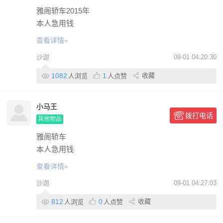
雅阁轿车2015年
本人急用钱
查看详情»
沙迦
09-01 04:20:30
1082
1
收藏
人浏览
人点赞
小马王
拨打电话
其他物品
雅阁轿车
本人急用钱
查看详情»
沙迦
09-01 04:27:03
812
0
收藏
人浏览
人点赞