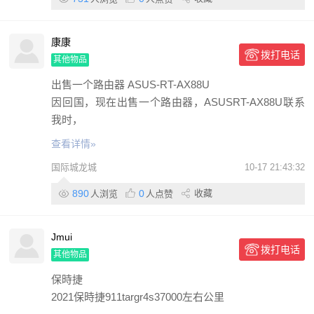
康康
拨打电话
其他物品
出售一个路由器 ASUS-RT-AX88U
因回国，现在出售一个路由器，ASUSRT-AX88U联系
我时，
查看详情»
国际城龙城
10-17 21:43:32
890
0
收藏
人浏览
人点赞
Jmui
拨打电话
其他物品
保時捷
2021保時捷911targr4s37000左右公里