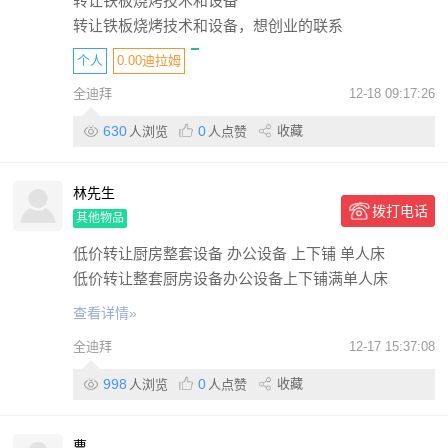
转让铁板烧烤技术和设备
转让铁板烧烤技术和设备，想创业的联系
个人
0.00迪拉姆
全迪拜
12-18 09:17:26
630
0
收藏
人浏览
人点赞
林先生
拨打电话
其他物品
低价转让厨房整套设备 办公设备 上下铺 单人床
低价转让整套厨房设备办公设备上下铺满单人床
查看详情»
全迪拜
12-17 15:37:08
998
0
收藏
人浏览
人点赞
曹