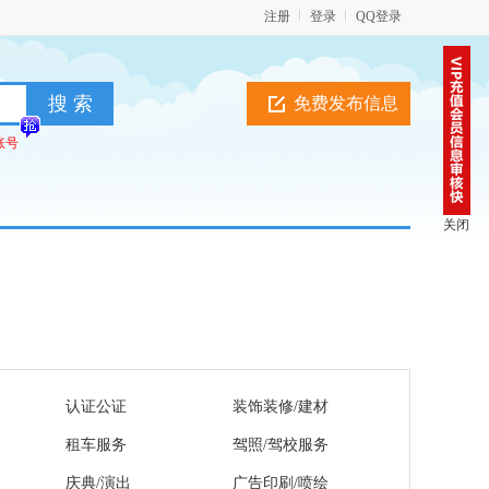
注册
登录
QQ登录
免费发布信息
账号
关闭
认证公证
装饰装修/建材
租车服务
驾照/驾校服务
庆典/演出
广告印刷/喷绘