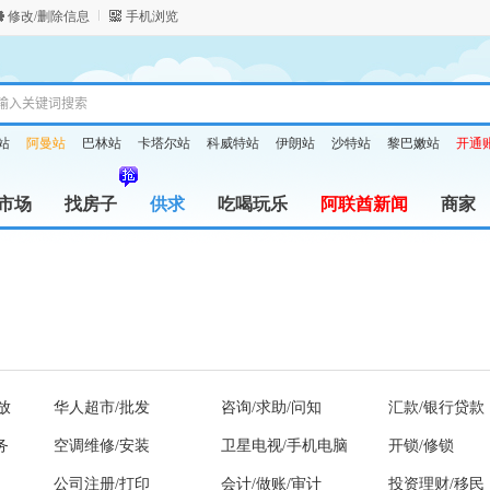
修改/删除信息
手机浏览
站
阿曼站
巴林站
卡塔尔站
科威特站
伊朗站
沙特站
黎巴嫩站
开通
市场
找房子
供求
吃喝玩乐
阿联酋新闻
商家
放
华人超市/批发
咨询/求助/问知
汇款/银行贷款
务
空调维修/安装
卫星电视/手机电脑
开锁/修锁
公司注册/打印
会计/做账/审计
投资理财/移民