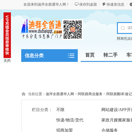
欢迎来到迪拜全酋通华人网！
保存到桌面
快速发信息
阿布扎比
首页
转二手
车
信息分类
关闭
当前位置：
迪拜全酋通华人网
>
阿联酋商业服务
>
阿联酋翻译/速记
栏目分类：
不限
网站建设/APP开
快递/物流/货代
家政月嫂搬家服
招商加盟
仓储服务