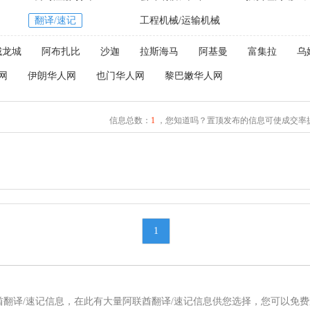
翻译/速记
工程机械/运输机械
城龙城
阿布扎比
沙迦
拉斯海马
阿基曼
富集拉
乌
网
伊朗华人网
也门华人网
黎巴嫩华人网
信息总数：
1
，您知道吗？置顶发布的信息可使成交率提
1
酋翻译/速记信息，在此有大量阿联酋翻译/速记信息供您选择，您可以免费