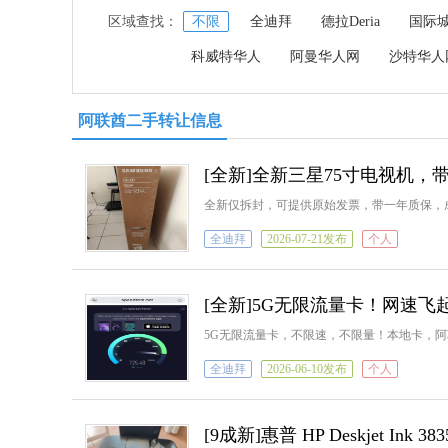
区域查找：
不限
全迪拜
德拉Deria
国际
科威特华人
阿曼华人网
沙特华人
阿联酋二手转让信息
[全新]全新三星75寸电视机，
全新仅拆封，可提供原始发票，带一年质保，成
全迪拜
2026-07-21发布
个人
[全新]5G无限流量卡！网速
5G无限流量卡，不限速，不限量！本地卡，
全迪拜
2026-06-10发布
个人
[9成新]惠普 HP Deskjet Ink 3