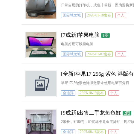
日常自用的打印机，成色非常新，因为要换新
国际城龙城
2026-01-18发布
个人
[7成新]苹果电脑
1图
电脑好用可以看电脑
国际城龙城
2026-01-07发布
个人
[全新]苹果17 256g 紫色 港版
苹果17256g紫色港版激活未使用电量百分百
全迪拜
2025-10-19发布
个人
[9成新]出售二手龙鱼鱼缸
2图
2米长，缸80高，60宽标准龙鱼底滤缸，现空缸闲
全迪拜
2025-08-16发布
个人