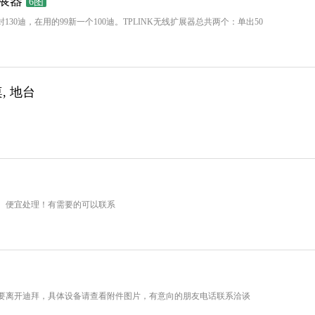
扩展器
6图
130迪，在用的99新一个100迪。TPLINK无线扩展器总共两个：单出50
, 地台
！
。便宜处理！有需要的可以联系
要离开迪拜，具体设备请查看附件图片，有意向的朋友电话联系洽谈