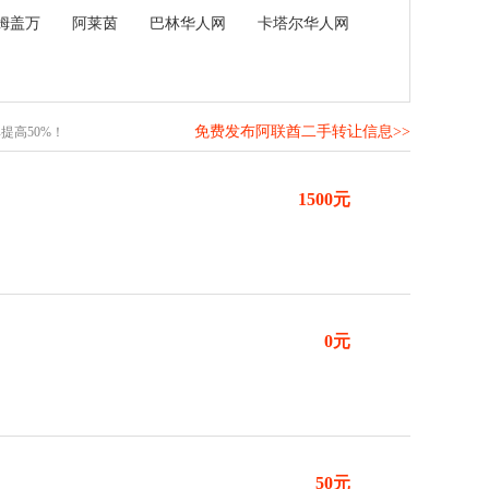
姆盖万
阿莱茵
巴林华人网
卡塔尔华人网
免费发布阿联酋二手转让信息>>
提高50%！
1500元
0元
50元