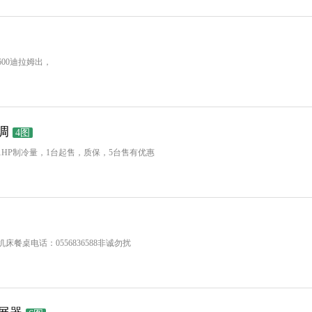
00迪拉姆出，
空调
4图
HP制冷量，1台起售，质保，5台售有优惠
桌电话：0556836588非诚勿扰