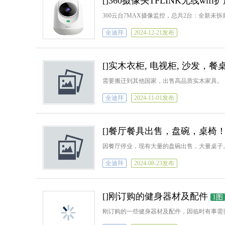
[]360摄像头TPLINK无线wifi
360云台7MAX摄像监控，总共2台：全新未拆封
全迪拜
2024-12-21发布
[]实木衣柜, 电视柜, 沙发，餐桌
需要搬迁到其他国家，出售高品质实木家具。
全迪拜
2024-11-01发布
[]餐厅餐具出售，盘碗，桌椅
因餐厅停业，现有大量的盘碗出售，大量桌子
全迪拜
2024-08-23发布
[]刚订购的健身器材及配件
1图
刚订购的一些健身器材及配件，因临时有事需