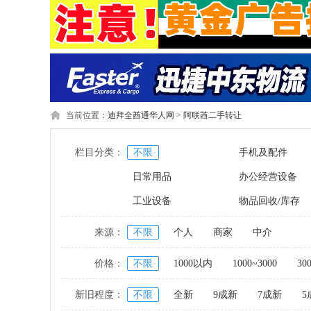
当前位置：
迪拜全酋通华人网
>
阿联酋二手转让
栏目分类：
不限
手机及配件
日常用品
办公经营设备
工业设备
物品回收/库存
来源：
不限
个人
商家
中介
价格：
不限
1000以内
1000~3000
30
新旧程度：
不限
全新
9成新
7成新
5