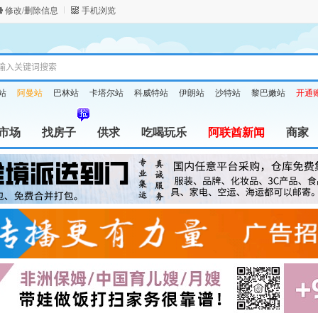
修改/删除信息
手机浏览
站
阿曼站
巴林站
卡塔尔站
科威特站
伊朗站
沙特站
黎巴嫩站
开通
市场
找房子
供求
吃喝玩乐
阿联酋新闻
商家