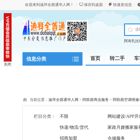
欢迎来到迪拜全酋通华人网！
保存到桌面
快速发信息
阿布扎比
首页
转二手
车
信息分类
关闭
当前位置：
迪拜全酋通华人网
>
阿联酋商业服务
>
阿联酋空调维修
栏目分类：
不限
网站建设/APP开
快递/物流/货代
家政月嫂搬家服
招商加盟
仓储服务