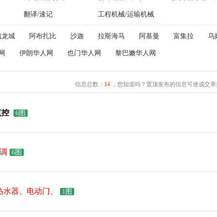
翻译/速记
工程机械/运输机械
城龙城
阿布扎比
沙迦
拉斯海马
阿基曼
富集拉
乌
网
伊朗华人网
也门华人网
黎巴嫩华人网
信息总数：
14
，您知道吗？置顶发布的信息可使成交率提
监控
6图
调
6图
热水器、电动门、
1图