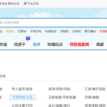
修改/删除信息
手机浏览
站
阿曼站
巴林站
卡塔尔站
科威特站
伊朗站
沙特站
黎巴嫩站
开通
市场
找房子
供求
吃喝玩乐
阿联酋新闻
商家
/安装
放
华人超市/批发
咨询/求助/问知
汇款/银行贷款
务
空调维修/安装
卫星电视/手机电脑
开锁/修锁
公司注册/打印
会计/做账/审计
投资理财/移民