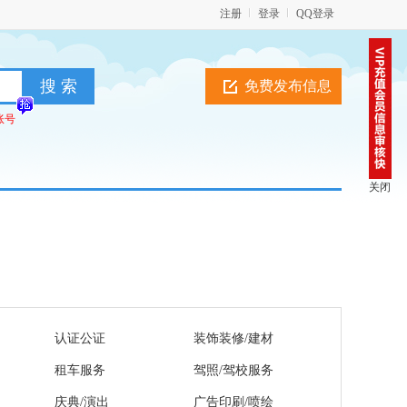
注册
登录
QQ登录
免费发布信息
账号
关闭
认证公证
装饰装修/建材
租车服务
驾照/驾校服务
庆典/演出
广告印刷/喷绘