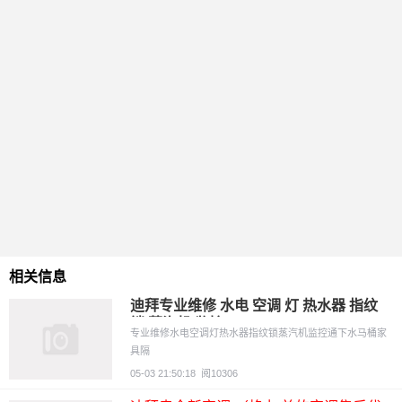
相关信息
迪拜专业维修 水电 空调 灯 热水器 指纹
锁 蒸汽机 监控
专业维修水电空调灯热水器指纹锁蒸汽机监控通下水马桶家
具隔
05-03 21:50:18
阅10306