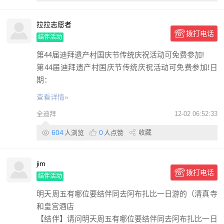
拉拉志愿者
拨打电话
结伴活动
第44届迪拜遗产村国庆节传统庆祝活动可免费参加!
第44届迪拜遗产村国庆节传统庆祝活动可免费参加!日
期：
查看详情»
全迪拜
12-02 06:52:33
604
0
收藏
人浏览
人点赞
jim
拨打电话
结伴活动
明天周五有哪位要结伴同去阿布扎比一日游的（清真寺
和皇宫酒店
【结伴】请问明天周五有哪位要结伴同去阿布扎比一日