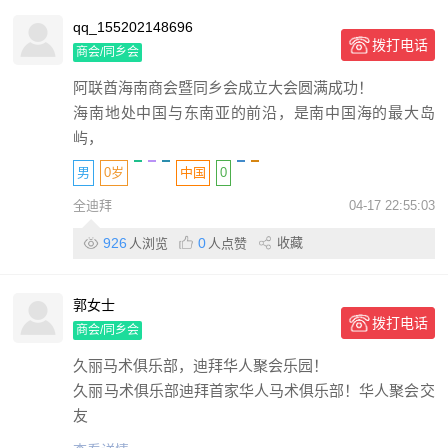
qq_155202148696
拨打电话
商会/同乡会
阿联酋海南商会暨同乡会成立大会圆满成功！
海南地处中国与东南亚的前沿，是南中国海的最大岛
屿，
男
0岁
中国
0
全迪拜
04-17 22:55:03
926
0
收藏
人浏览
人点赞
郭女士
拨打电话
商会/同乡会
久丽马术俱乐部，迪拜华人聚会乐园！
久丽马术俱乐部迪拜首家华人马术俱乐部！华人聚会交
友