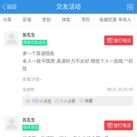
交友活动
返回
分类
区域
性别
体型
学历
吸烟饮酒
年收入
张先生
拨打电话
技能交友/会友
求一个英语陪练
本人一枚中国男,英语听力不太好,想找个人一起练.**好
性
查看详情»
全迪拜
08-11 20:25:45
753
0
收藏
人浏览
人点赞
苏先生
拨打电话
结伴活动