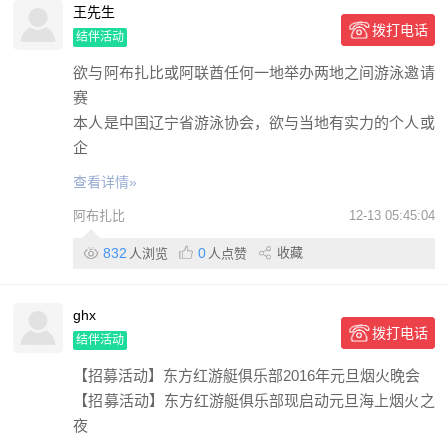
王先生
拨打电话
结伴活动
欲与阿布扎比或阿联酋任何一地举办两地之间游泳邀请
赛
本人是中国辽宁省游泳协会，欲与当地有实力的个人或
企
查看详情»
阿布扎比
12-13 05:45:04
832
0
收藏
人浏览
人点赞
ghx
拨打电话
结伴活动
【招募活动】东方红游艇俱乐部2016年元旦烟火晚会
【招募活动】东方红游艇俱乐部现启动元旦海上烟火之
夜