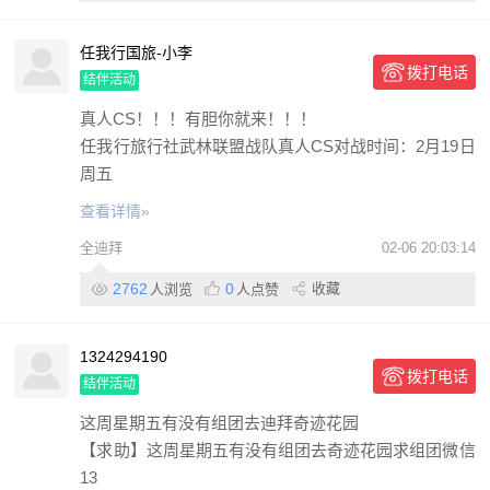
任我行国旅-小李
拨打电话
结伴活动
真人CS！！！有胆你就来！！！
任我行旅行社武林联盟战队真人CS对战时间：2月19日
周五
查看详情»
全迪拜
02-06 20:03:14
2762
0
收藏
人浏览
人点赞
1324294190
拨打电话
结伴活动
这周星期五有没有组团去迪拜奇迹花园
【求助】这周星期五有没有组团去奇迹花园求组团微信
13