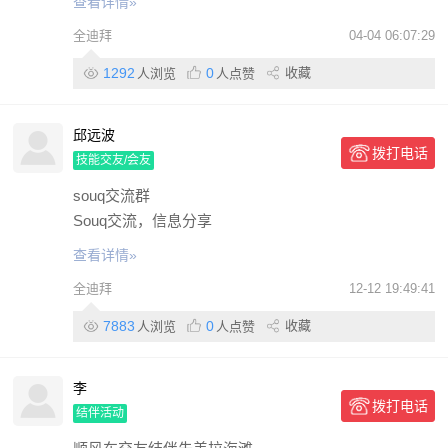
查看详情»
全迪拜
04-04 06:07:29
1292
0
收藏
人浏览
人点赞
邱远波
拨打电话
技能交友/会友
souq交流群
Souq交流，信息分享
查看详情»
全迪拜
12-12 19:49:41
7883
0
收藏
人浏览
人点赞
李
拨打电话
结伴活动