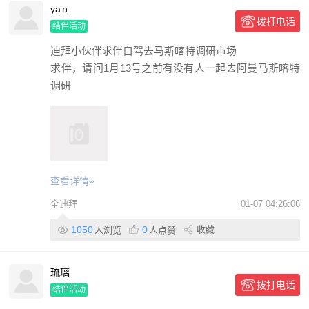
ya n
拨打电话
结伴活动
迪拜小伙伴求伴自驾去马斯喀特调研市场
求伴，请问1月13号之前有没有人一起去阿曼马斯喀特
调研
查看详情»
全迪拜
01-07 04:26:06
1050
0
收藏
人浏览
人点赞
琉璃
拨打电话
结伴活动