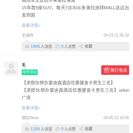
顺风车交友结伴朱美拉海滩
15年款5座SUV，每天7点30从朱美拉迪拜MALL这边出
发到国
查看详情»
全迪拜
04-23 21:56:32
1906
0
收藏
人浏览
人点赞
毛
拨打电话
结伴活动
【求搭伙想办雷迪森酒店优惠健身卡男生三名】
【求搭伙想办雷迪森酒店优惠健身卡男生三名】union
广场
查看详情»
德拉Deria
04-05 22:10:45
1289
0
收藏
人浏览
人点赞