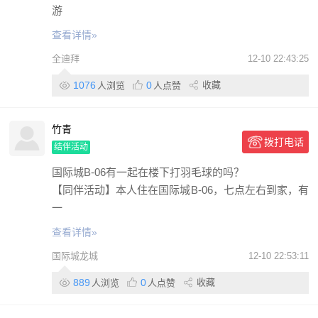
游
查看详情»
全迪拜
12-10 22:43:25
1076
0
收藏
人浏览
人点赞
竹青
拨打电话
结伴活动
国际城B-06有一起在楼下打羽毛球的吗？
【同伴活动】本人住在国际城B-06，七点左右到家，有
一
查看详情»
国际城龙城
12-10 22:53:11
889
0
收藏
人浏览
人点赞