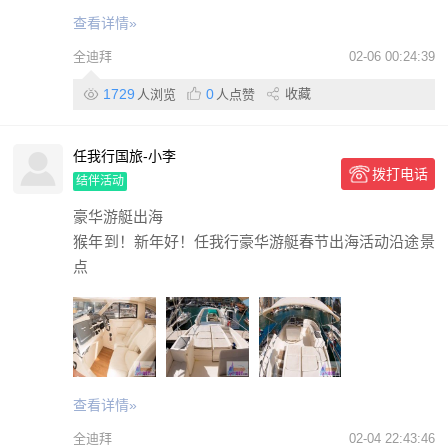
查看详情»
全迪拜
02-06 00:24:39
1729
0
收藏
人浏览
人点赞
任我行国旅-小李
拨打电话
结伴活动
豪华游艇出海
猴年到！新年好！任我行豪华游艇春节出海活动沿途景
点
查看详情»
全迪拜
02-04 22:43:46