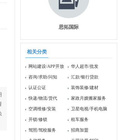
思拓国际
相关分类
网站建设/APP开放
华人超市/批发
咨询/求助/问知
汇款/银行贷款
认证公证
装饰装修/建材
明
快递/物流/货代
家政月嫂搬家服务
请
空调维修/安装
卫星电视/手机电脑
负
开锁/修锁
租车服务
驾照/驾校服务
招商加盟