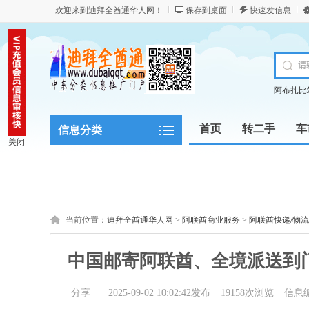
欢迎来到迪拜全酋通华人网！
保存到桌面
快速发信息
阿布扎比
首页
转二手
车
信息分类
关闭
当前位置：
迪拜全酋通华人网
>
阿联酋商业服务
>
阿联酋快递/物流
中国邮寄阿联酋、全境派送到
分享
|
2025-09-02 10:02:42发布
19158
次浏览
信息编