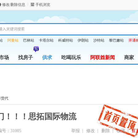
修改/删除信息
手机浏览
站
阿曼站
巴林站
卡塔尔站
科威特站
伊朗站
沙特站
黎巴嫩站
开通
市场
找房子
供求
吃喝玩乐
阿联酋新闻
商家
/货代
门！！！思拓国际物流
号：31005
举报
|
修改
|
删除
|
收藏
|
置