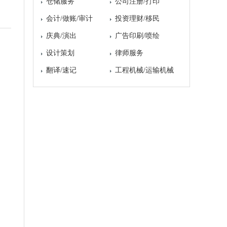
仓储服务
公司注册/打印
会计/做账/审计
投资理财/移民
庆典/演出
广告印刷/喷绘
设计策划
律师服务
翻译/速记
工程机械/运输机械