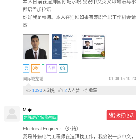
本人日前在迪拜国际城求职.会说中文英文印地语乌尔
都语孟加拉语
你好我是穆海。本人在迪拜如果有兼职全职工作机会请
随
男
0岁
应届
0年
国际城龙城
01-09 15:10:20
1090
2
收藏
人浏览
人点赞
Muja
拨打电话
建筑/房产/装修/物业
Electrical Engineer （外籍）
我是外籍电气工程师在迪拜找工作，我会说一点中文，