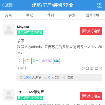
建筑/房产/装修/物业
返回
分类
区域
性别
学历
是否应届
Mayada
拨打电话
建筑/房产/装修/物业
求职
我是MayadaAli，来自苏丹的多语言物流专业人士，30
岁，
女
0岁
硕士
非应届
6年
全迪拜
07-21 23:12:40
1053
0
收藏
人浏览
人点赞
191605132穆海留
拨打电话
建筑/房产/装修/物业