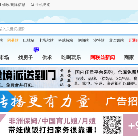
修改/删除信息
手机浏览
站
阿曼站
巴林站
卡塔尔站
科威特站
伊朗站
沙特站
黎巴嫩站
开通
市场
找房子
供求
吃喝玩乐
阿联酋新闻
商家