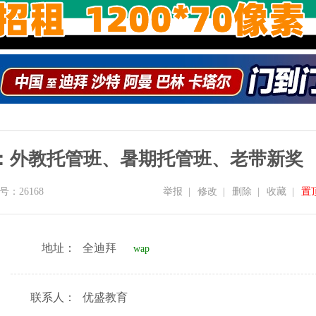
：外教托管班、暑期托管班、老带新奖
：26168
举报
|
修改
|
删除
|
收藏
|
置
地址：
全迪拜
wap
联系人：
优盛教育