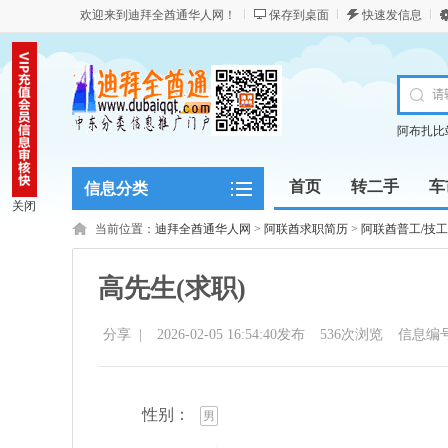
欢迎来到迪拜全酋通华人网！
保存到桌面
快速发信息
阿布扎比
首页
转二手
车
信息分类
关闭
当前位置：
迪拜全酋通华人网
>
阿联酋求职简历
>
阿联酋普工/技工
高先生(求职)
分享
|
2026-02-05 16:54:40发布
536
次浏览
信息编号
性别：
男