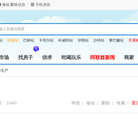
修改/删除信息
手机浏览
站
阿曼站
巴林站
卡塔尔站
科威特站
伊朗站
沙特站
黎巴嫩站
开通
市场
找房子
供求
吃喝玩乐
阿联酋新闻
商家
/生产
：31445
举报
|
修改
|
删除
|
收藏
|
置