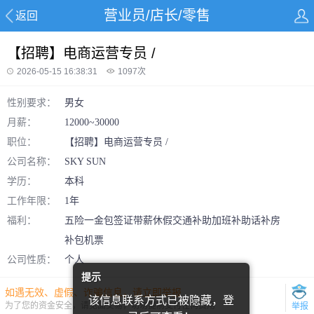
营业员/店长/零售
返回
【招聘】电商运营专员 /
2026-05-15 16:38:31
1097
次
性别要求：
男
女
月薪：
12000~30000
职位：
【招聘】电商运营专员 /
公司名称：
SKY SUN
学历：
本科
工作年限：
1年
福利：
五险一金
包签证
带薪休假
交通补助
加班补助
话补
房
补
包机票
公司性质：
个人
提示
如遇无效、虚假、诈骗信息，请立即举报
该信息联系方式已被隐藏，登
为了您的资金安全，请见面交易，切勿提前支付任何费用
举报