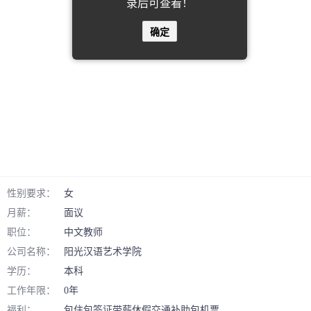
录后可查看！
确定
性别要求：
女
月薪：
面议
职位：
中文教师
公司名称：
阳光汉语艺术学院
学历：
本科
工作年限：
0年
福利：
包住
包签证
带薪休假
交通补助
包机票