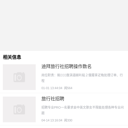
相关信息
迪拜旅行社招聘操作数名
岗位职责：鈻糜涡谐碳叭粘２僮魇挛疋柂处理订单、行
程
01-01 13:44:04
阅564
旅行社招聘
招聘专业PRO一名要求会中英文那女不限能处理各种专业问
题
04-14 13:16:04
阅330