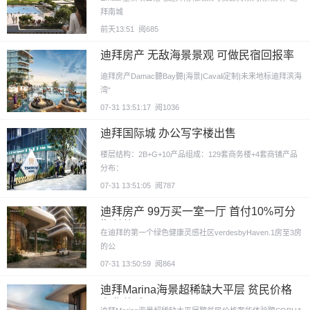
拜南城
前天13:51
阅685
迪拜房产 无敌海景景观 可做民宿回报率
15%
迪拜房产Damac聽Bay聽|海景|Cavali定制|未来地标迪拜滨海
湾“
07-31 13:51:17
阅1036
迪拜国际城 办公写字楼出售
楼层结构：2B+G+10产品组成：129套商务楼+4套商铺产品
分布：
07-31 13:51:05
阅787
迪拜房产 99万买一室一厅 首付10%可分
期付款
在迪拜的第一个绿色健康灵感社区verdesbyHaven.1房至3房
的公
07-31 13:50:59
阅864
迪拜Marina海景超稀缺大平层 贫民价格
奢华体验